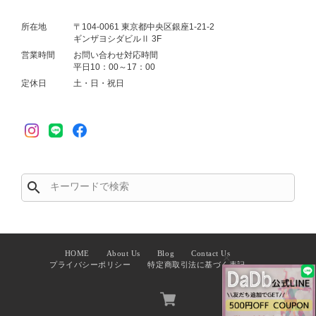
所在地
〒104-0061 東京都中央区銀座1-21-2
ギンザヨシダビルⅡ 3F
営業時間
お問い合わせ対応時間
平日10：00～17：00
定休日
土・日・祝日
search
HOME
About Us
Blog
Contact Us
✕
プライバシーポリシー
特定商取引法に基づく表記