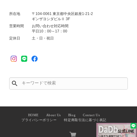
所在地
〒104-0061 東京都中央区銀座1-21-2
ギンザヨシダビルⅡ 3F
営業時間
お問い合わせ対応時間
平日10：00～17：00
定休日
土・日・祝日
search
HOME
About Us
Blog
Contact Us
✕
プライバシーポリシー
特定商取引法に基づく表記