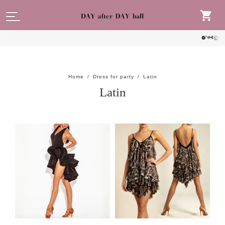
読んで
❁༺公式LINE
Home
Dress for party
Latin
Latin