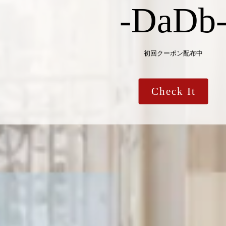
Hot Ite
DaDb人気アイテム
Check It