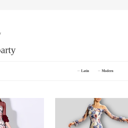
y
party
Latin
Modern