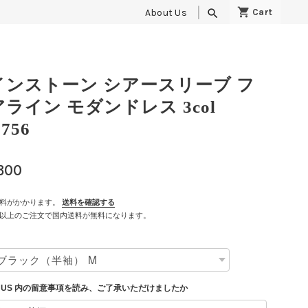
About Us
search
インストーン シアースリーブ フ
アライン モダンドレス 3col
756
,800
料がかかります。
送料を確認する
500以上のご注文で国内送料が無料になります。
T US 内の留意事項を読み、ご了承いただけましたか