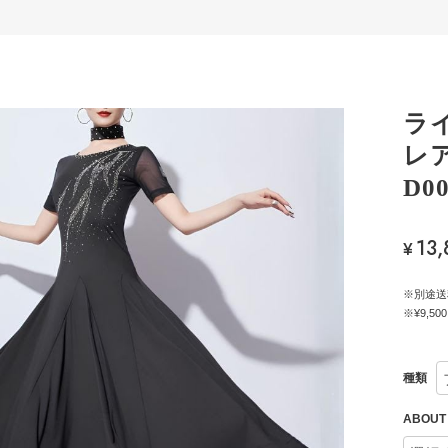
ラ
レ
D00
13
¥
※別途送
※¥9,
種類
ABOU