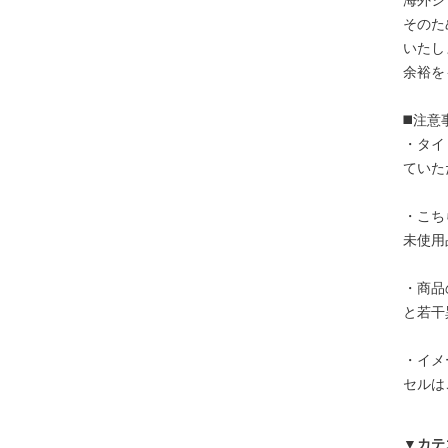
海外シ
そのた
いたし
余裕を
◼️注意
・タイ
ていた
・こち
未使用
・商品
と若干
・イメ
セルは
▼カテ