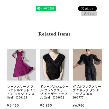
通報する
Related Items
レーススリーブ フ
ドレープカシュクー
ダブルフレアスリー
レアシルエット Aラ
ル フレンチスリー
ブ Vネック ダンス
イン マキシ ドレス
ブ ギャザー トップ
トップス 4col
8col D00104
ス 2col D00652
D00777
¥8,480
¥6,980
¥6,980