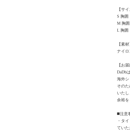
【サイ
S 胸囲
M 胸囲
L 胸囲
【素材
ナイロ
【お届
DaD
海外シ
そのた
いたし
余裕を
◼️注意
・タイ
ていた