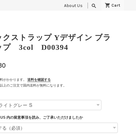
About Us
search
ックストラップ Yデザイン ブラ
プ 3col D00394
80
料がかかります。
送料を確認する
500以上のご注文で国内送料が無料になります。
T US 内の留意事項を読み、ご了承いただけましたか