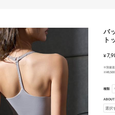
バ
トッ
7,9
¥
※別途送
※¥9,
種類
ABOU