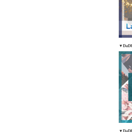
▼DaDb
▼DaD