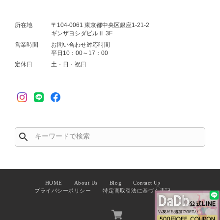
所在地
〒104-0061 東京都中央区銀座1-21-2
ギンザヨシダビルⅡ 3F
営業時間
お問い合わせ対応時間
平日10：00～17：00
定休日
土・日・祝日
search
HOME
About Us
Blog
Contact Us
✕
プライバシーポリシー
特定商取引法に基づく表記