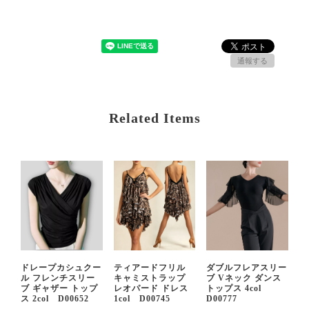
通報する
Related Items
ドレープカシュクー
ティアードフリル
ダブルフレアスリー
ル フレンチスリー
キャミストラップ
ブ Vネック ダンス
ブ ギャザー トップ
レオパード ドレス
トップス 4col
ス 2col D00652
1col D00745
D00777