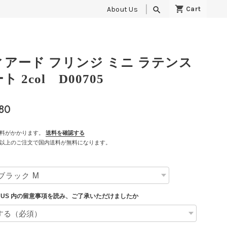
About Us
search
ィアード フリンジ ミニ ラテンス
ト 2col D00705
80
料がかかります。
送料を確認する
500以上のご注文で国内送料が無料になります。
T US 内の留意事項を読み、ご了承いただけましたか