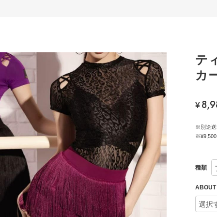
テ
カー
8,9
¥
※別途送
※¥9,
種類
ABOU