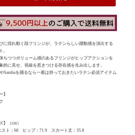
びに揺れ動く段フリンジが、ラテンらしい躍動感を演出する
ト。
保ちつつボリューム感のあるフリンジがヒップアクションを
象的に見せ、視線を惹きつける存在感を生み出します。
ChaやSambaを踊るなら一着は持っておきたいラテン必須アイテム
ー】
ク
ズ】（cm）
スト：60 ヒップ：71.9 スカート丈：35.8