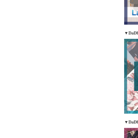
▼DaDb
▼DaD