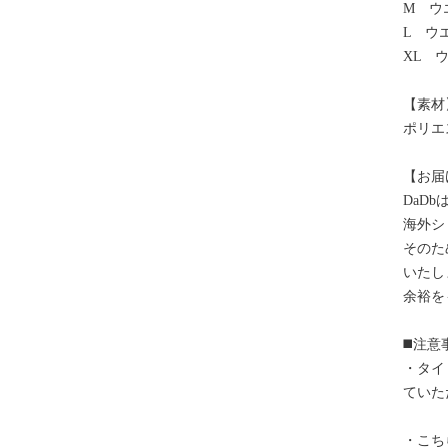
M ウ
L ウエ
XL ウ
【素材
ポリエ
【お届
DaD
海外シ
そのた
いたし
余裕を
◼️注意
・タイ
ていた
・こち