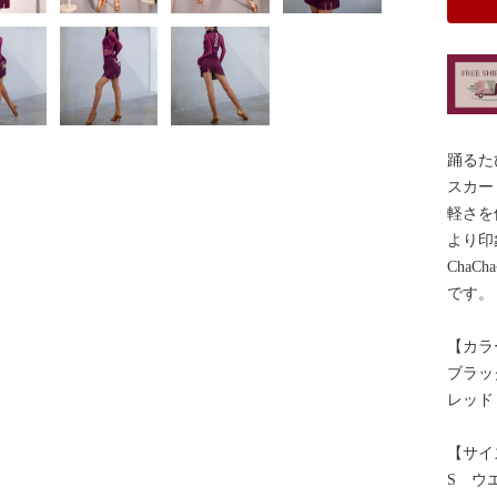
踊るた
スカー
軽さを
より印
Cha
です。
【カラ
ブラッ
レッド
【サイ
S ウエ