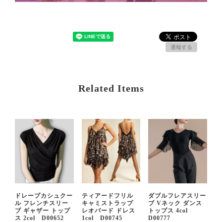
通報する
Related Items
ドレープカシュクー
ティアードフリル
ダブルフレアスリー
ル フレンチスリー
キャミストラップ
ブ Vネック ダンス
ブ ギャザー トップ
レオパード ドレス
トップス 4col
ス 2col D00652
1col D00745
D00777