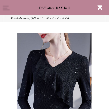
読んで
❁༺公式LINE友だち追加でクーポンプレゼント༻❁