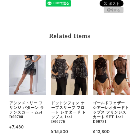
通報する
Related Items
アシンメトリー フ
ドットシフォン ケ
ゴールドフェザー
リンジ パターン ラ
ープスリーブ フロ
シアーレオタードト
テンスカート 2col
ート レオタード ト
ップス フリンジス
D00708
ップス 1col
カート SET 1col
D00776
D00781
¥7,480
¥15,500
¥13,800