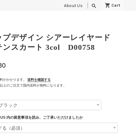
About Us
search
ップデザイン シアーレイヤード
ンスカート 3col D00758
80
料がかかります。
送料を確認する
500以上のご注文で国内送料が無料になります。
T US 内の留意事項を読み、ご了承いただけましたか