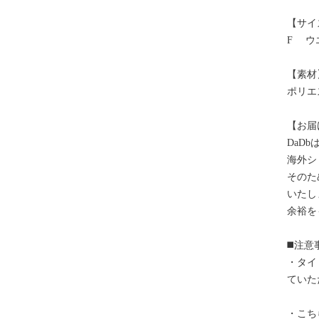
【サイ
F ウ
【素材
ポリエ
【お届
DaD
海外シ
そのた
いたし
余裕を
◼️注意
・タイ
ていた
・こち