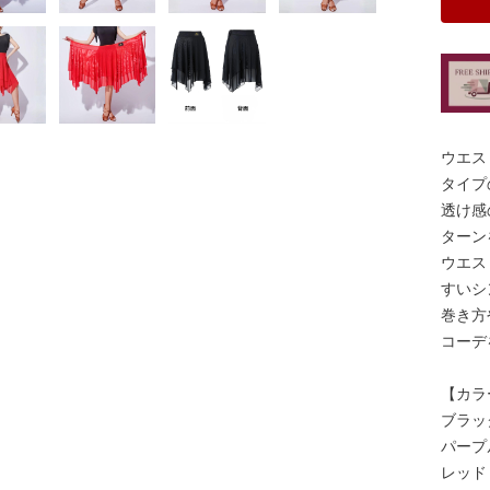
ウエス
タイプ
透け感
ターン
ウエス
すいシ
巻き方
コーデ
【カラ
ブラッ
パープ
レッド