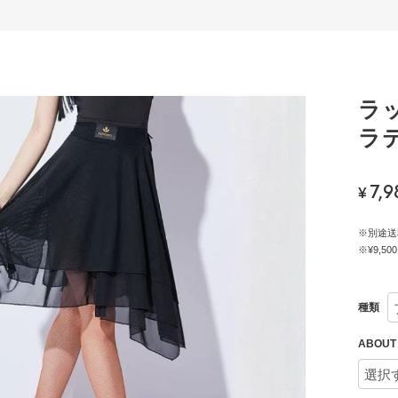
ラ
ラテ
7,9
¥
※別途送
※¥9,
種類
ABOU