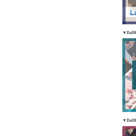
▼DaDb
▼DaD