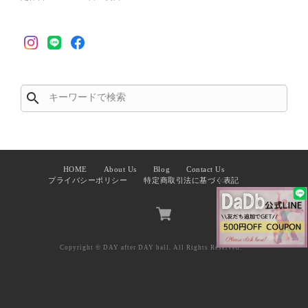
search
HOME
About Us
Blog
Contact Us
✕
プライバシーポリシー
特定商取引法に基づく表記
Copyright © DAY after DAY ball. All Rights Reserved.