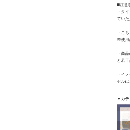
◼️注意
・タイ
ていた
・こち
未使用
・商品
と若干
・イメ
セルは
▼カテ