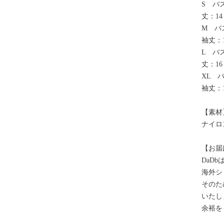
S バス
丈：14
M バス
袖丈：1
L バス
丈：16
XL バ
袖丈：1
【素材
ナイロ
【お届
DaD
海外シ
そのた
いたし
余裕を