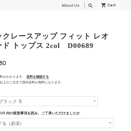
About Us
search
ックレースアップ フィット レオ
ド トップス 2col D00689
80
料がかかります。
送料を確認する
500以上のご注文で国内送料が無料になります。
T US 内の留意事項を読み、ご了承いただけましたか