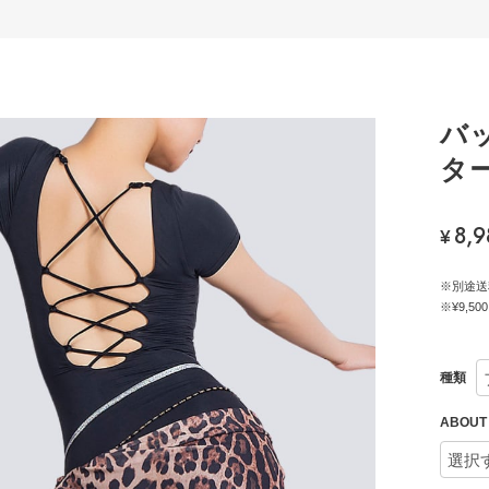
バ
ター
8,9
¥
※別途送
※¥9,
種類
ABOU