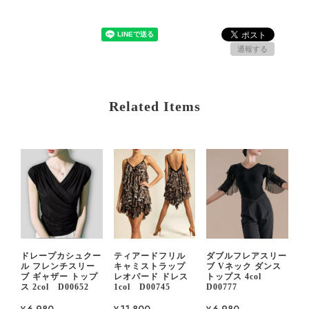
通報する
Related Items
ドレープカシュクー
ティアードフリル
ダブルフレアスリー
ル フレンチスリー
キャミストラップ
ブ Vネック ダンス
ブ ギャザー トップ
レオパード ドレス
トップス 4col
ス 2col D00652
1col D00745
D00777
¥6,980
¥11,800
¥6,980