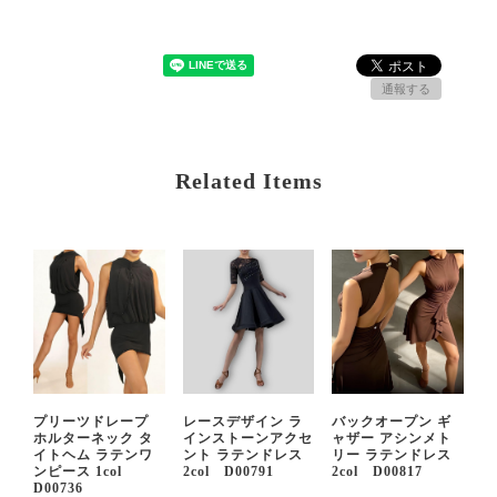
通報する
Related Items
プリーツドレープ
レースデザイン ラ
バックオープン ギ
ホルターネック タ
インストーンアクセ
ャザー アシンメト
イトヘム ラテンワ
ント ラテンドレス
リー ラテンドレス
ンピース 1col
2col D00791
2col D00817
D00736