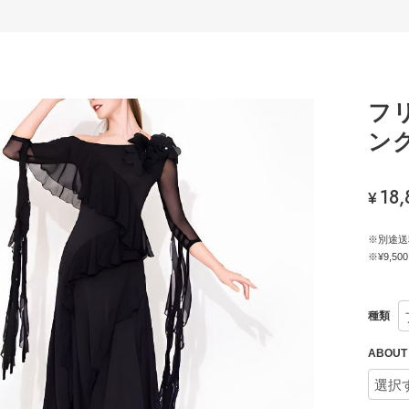
フ
ング
18
¥
※別途送
※¥9,
種類
ABOU