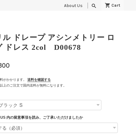
About Us
search
リル ドレープ アシンメトリー ロ
 ドレス 2col D00678
,800
料がかかります。
送料を確認する
500以上のご注文で国内送料が無料になります。
T US 内の留意事項を読み、ご了承いただけましたか