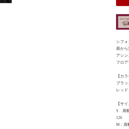
シフォ
肩から
アシン
フロア
【カラ
ブラッ
レッド
【サイ
S 肩幅
126
M：肩幅