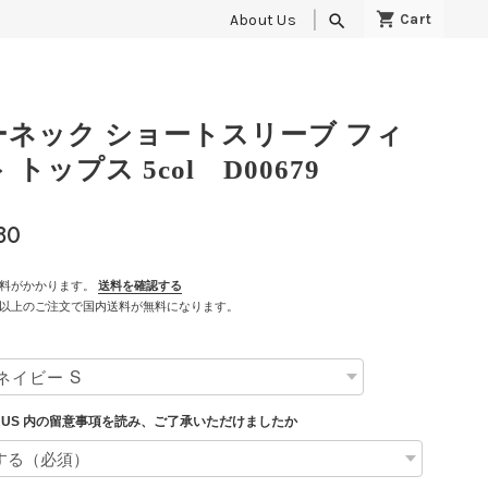
About Us
search
ーネック ショートスリーブ フィ
 トップス 5col D00679
80
料がかかります。
送料を確認する
500以上のご注文で国内送料が無料になります。
T US 内の留意事項を読み、ご了承いただけましたか