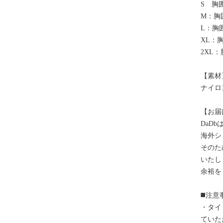
S 胸囲
M：胸囲
L：胸囲
XL：胸
2XL：
【素材
ナイロ
【お届
DaD
海外シ
そのた
いたし
余裕を
◼️注意
・タイ
ていた