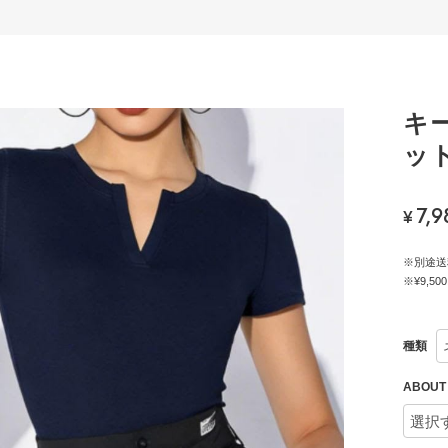
キ
ット
7,9
¥
※別途送
※¥9,
種類
ABOU