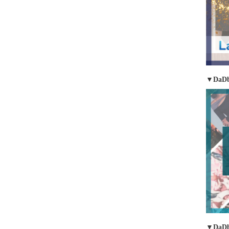
▼DaDb
▼DaD