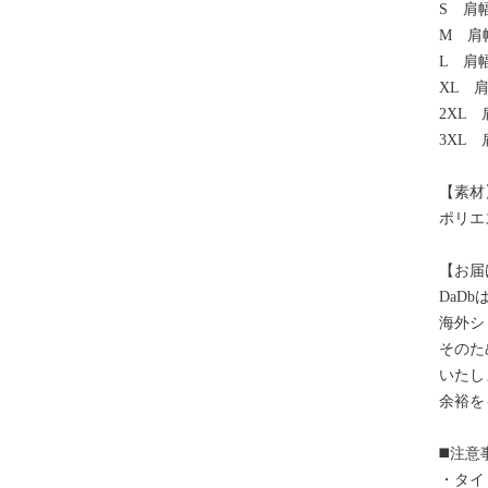
S 肩
M 肩
L 肩
XL 
2XL
3XL
【素材
ポリエ
【お届
DaD
海外シ
そのた
いたし
余裕を
◼️注意
・タイ