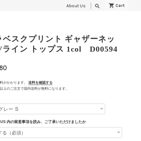
About Us
search
ラベスクプリント ギャザーネッ
Vライン トップス 1col D00594
980
料がかかります。
送料を確認する
500以上のご注文で国内送料が無料になります。
T US 内の留意事項を読み、ご了承いただけましたか