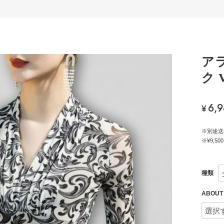
ア
ク 
6,
¥
※別途送
※¥9,
種類
ABOU