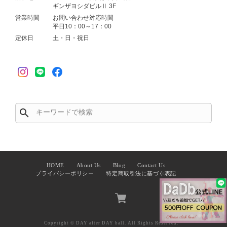
ギンザヨシダビルⅡ 3F
営業時間
お問い合わせ対応時間
平日10：00～17：00
定休日
土・日・祝日
search
HOME
About Us
Blog
Contact Us
✕
プライバシーポリシー
特定商取引法に基づく表記
Copyright © DAY after DAY ball. All Rights Reserved.