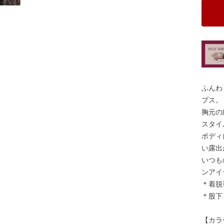
ふんわ
プス。
胸元の
スタイ
ボディ
い露出
いつも
ンアイ
＊着脱
＊股下
【カラ