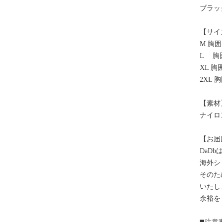
ブラッ
【サイ
M 胸囲
L 胸囲
XL 胸
2XL 
【素材
ナイロ
【お届
DaD
海外シ
そのた
いたし
余裕を