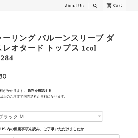
About Us
search
ャーリング バルーンスリーブ ダ
スレオタード トップス 1col
284
80
料がかかります。
送料を確認する
500以上のご注文で国内送料が無料になります。
T US 内の留意事項を読み、ご了承いただけましたか