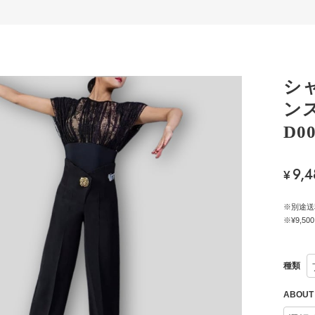
シ
ン
D00
9,4
¥
※別途送
※¥9,
種類
ABOU