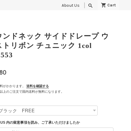
About Us
search
ウンドネック サイドドレープ ウ
ストリボン チュニック 1col
553
980
料がかかります。
送料を確認する
500以上のご注文で国内送料が無料になります。
T US 内の留意事項を読み、ご了承いただけましたか