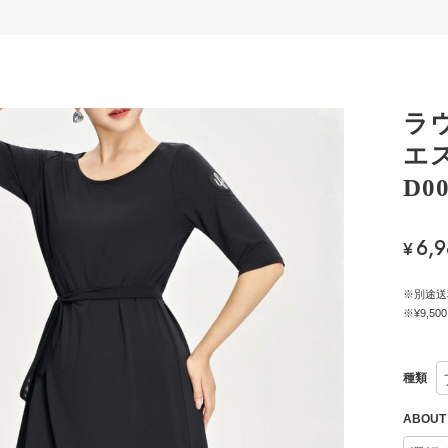
ラ
エ
D00
6,
¥
※別途送
※¥9,
種類
ABOU