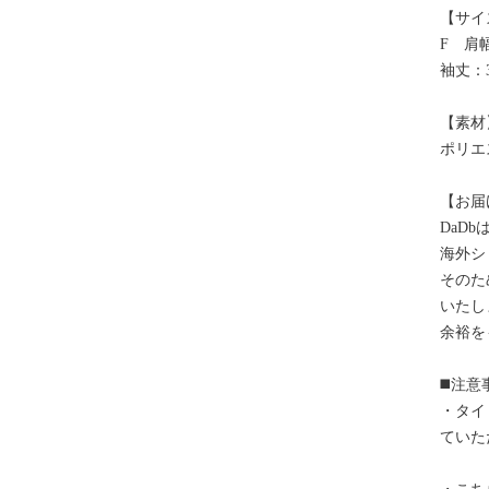
【サイ
F 肩幅
袖丈：3
【素材
ポリエ
【お届
DaD
海外シ
そのた
いたし
余裕を
◼️注意
・タイ
ていた