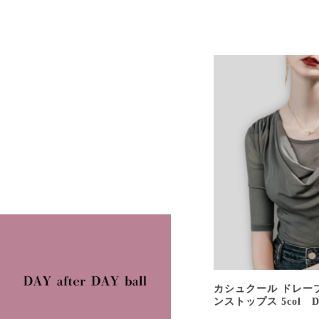
カシュクール ドレー
ンストップス 5col D0