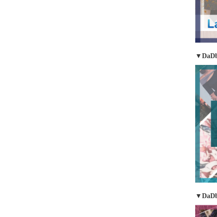
▼DaDb
▼DaD