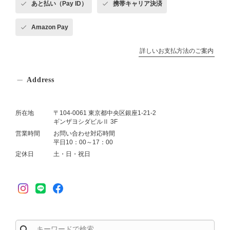
あと払い（Pay ID）
携帯キャリア決済
Amazon Pay
詳しいお支払方法のご案内
Address
所在地
〒104-0061 東京都中央区銀座1-21-2
ギンザヨシダビルⅡ 3F
営業時間
お問い合わせ対応時間
平日10：00～17：00
定休日
土・日・祝日
search