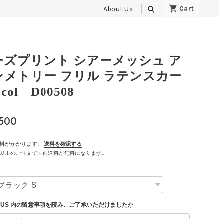
About Us
search
ーズプリント シアーメッシュ ア
ンメトリー フリル ラテンスカー
1col D00508
,500
料がかかります。
送料を確認する
500以上のご注文で国内送料が無料になります。
T US 内の留意事項を読み、ご了承いただけましたか