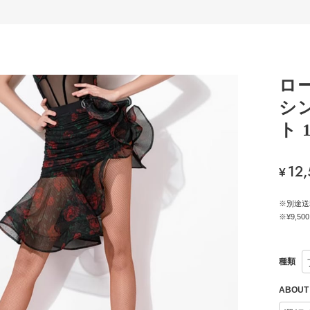
ロ
シ
ト 
12
¥
※別途送
※¥9,
種類
ABOU