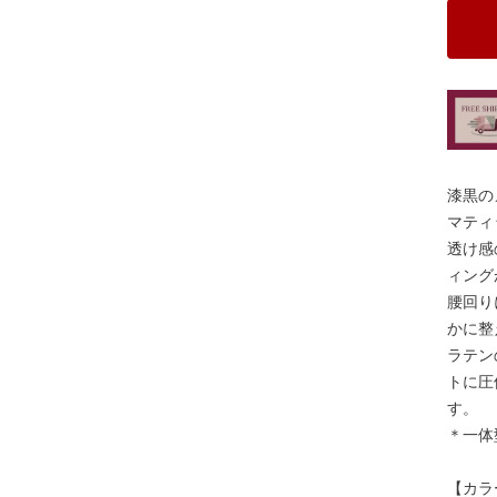
漆黒の
マティ
透け感
ィング
腰回り
かに整
ラテン
トに圧
す。
＊一体
【カラ