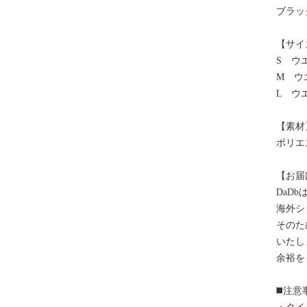
ブラッ
【サイ
S ウエ
M ウエ
L ウエ
【素材
ポリエ
【お届
DaD
海外シ
そのた
いたし
余裕を
◼️注意