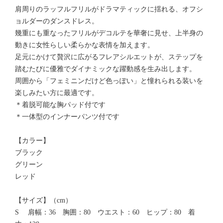
肩周りのラッフルフリルがドラマティックに揺れる、オフシ
ョルダーのダンスドレス。
幾重にも重なったフリルがデコルテを華奢に見せ、上半身の
動きに女性らしい柔らかな表情を加えます。
足元にかけて贅沢に広がるフレアシルエットが、ステップを
踏むたびに優雅でダイナミックな躍動感を生み出します。
周囲から「フェミニンだけど色っぽい」と憧れられる装いを
楽しみたい方に最適です。
＊着脱可能な胸パッド付です
＊一体型のインナーパンツ付です
【カラー】
ブラック
グリーン
レッド
【サイズ】（cm）
S 肩幅：36 胸囲：80 ウエスト：60 ヒップ：80 着