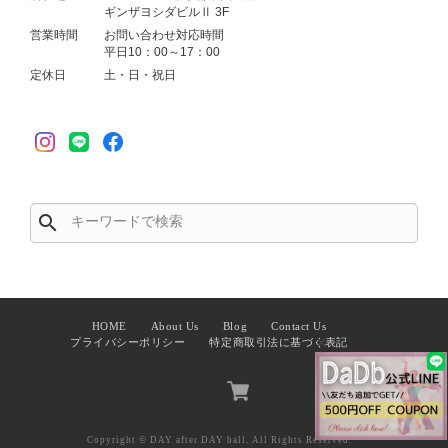
ギンザヨシダビルⅡ 3F
営業時間
お問い合わせ対応時間
平日10：00～17：00
定休日
土・日・祝日
search
HOME
About Us
Blog
Contact Us
✕
プライバシーポリシー
特定商取引法に基づく表記
Copyright © DAY after DAY ball. All Rights Reserved.