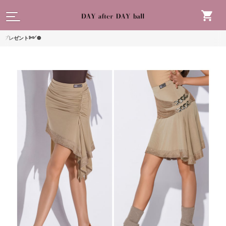
読んで
ント༻❁