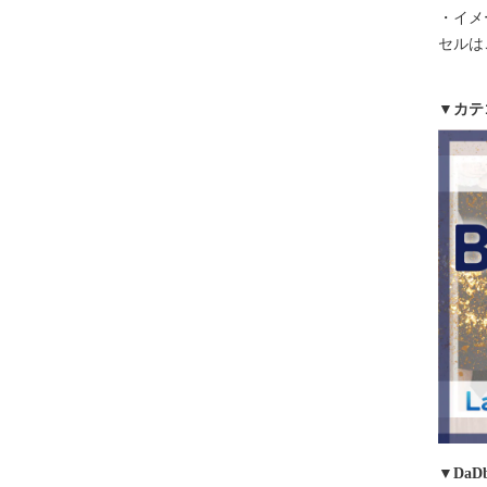
・イメ
セルは
▼カテ
▼DaDb