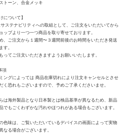
ストーン、合金メッキ
けについて】
bはサステナビリティへの取組として、ご注文をいただいてから
ョップより一つ一つ商品を取り寄せております。
め、ご注文から１週間〜３週間前後のお時間をいただき発送
ます。
もってご注文いただきますようお願いいたします。
事項
ミングによっては 商品在庫切れにより注文キャンセルとさせ
だく恐れもございますので、予めご了承くださいませ。
らは海外製品となり日本製とは検品基準が異なるため、新品
品でもごくわずかな汚れやほつれがある場合もございます。
の色味は、ご覧いただいているデバイスの画面によって実物
異なる場合がございます。