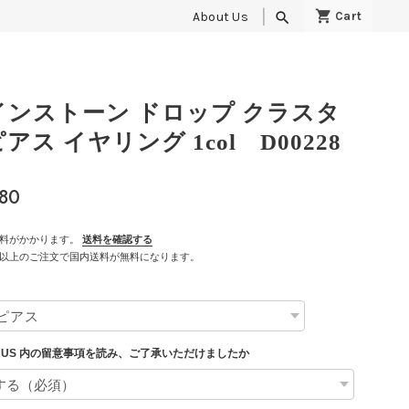
About Us
search
インストーン ドロップ クラスタ
アス イヤリング 1col D00228
980
料がかかります。
送料を確認する
500以上のご注文で国内送料が無料になります。
T US 内の留意事項を読み、ご了承いただけましたか