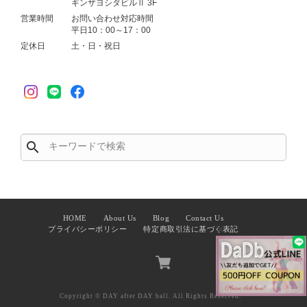
ギンザヨシダビルⅡ 3F
営業時間
お問い合わせ対応時間
平日10：00～17：00
定休日
土・日・祝日
search
HOME
About Us
Blog
Contact Us
✕
プライバシーポリシー
特定商取引法に基づく表記
Copyright © DAY after DAY ball. All Rights Reserved.