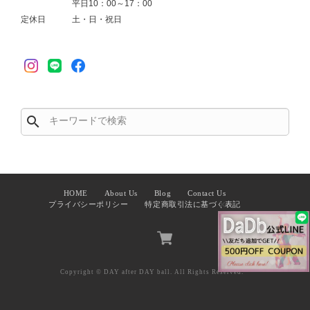
平日10：00～17：00
定休日
土・日・祝日
search
HOME
About Us
Blog
Contact Us
✕
プライバシーポリシー
特定商取引法に基づく表記
Copyright © DAY after DAY ball. All Rights Reserved.