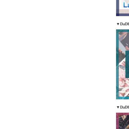
▼DaDb
▼DaD