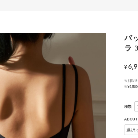
バ
ラ 
6,
¥
※別途送
※¥9,
種類
ABOU