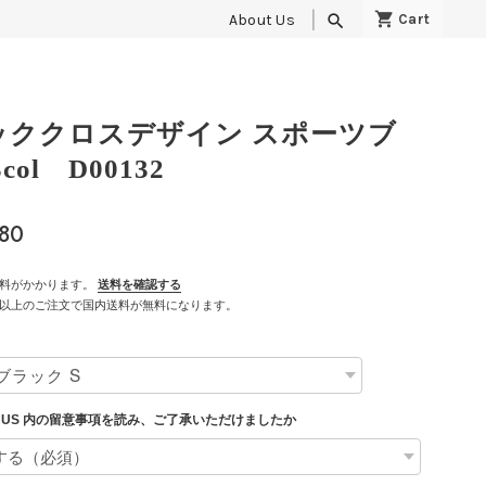
About Us
search
ッククロスデザイン スポーツブ
3col D00132
980
料がかかります。
送料を確認する
500以上のご注文で国内送料が無料になります。
T US 内の留意事項を読み、ご了承いただけましたか