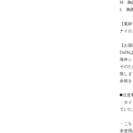
M 胸囲
L 胸囲
【素材
ナイロ
【お届
DaD
海外シ
そのた
致しま
余裕を
◼️注意
・タイ
ていた
・こち
未使用