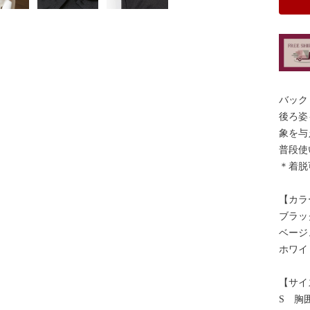
バック
後ろ姿
象を与
普段使
＊着脱
【カラ
ブラッ
ベージ
ホワイ
【サイ
S 胸囲