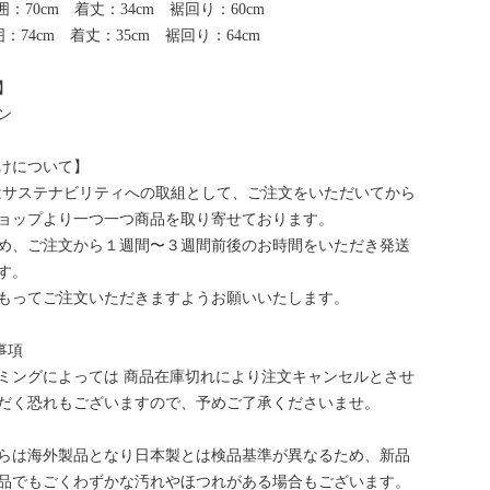
：70cm 着丈：34cm 裾回り：60cm
：74cm 着丈：35cm 裾回り：64cm
】
ン
けについて】
bはサステナビリティへの取組として、ご注文をいただいてから
ョップより一つ一つ商品を取り寄せております。
め、ご注文から１週間〜３週間前後のお時間をいただき発送
す。
もってご注文いただきますようお願いいたします。
事項
ミングによっては 商品在庫切れにより注文キャンセルとさせ
だく恐れもございますので、予めご了承くださいませ。
らは海外製品となり日本製とは検品基準が異なるため、新品
品でもごくわずかな汚れやほつれがある場合もございます。